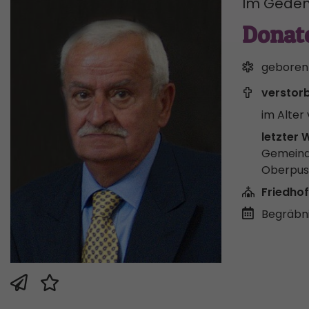
Im Geden
Donat
geboren
verstor
im Alter 
letzter 
Gemeind
Oberpus
Friedhof
Begräbni