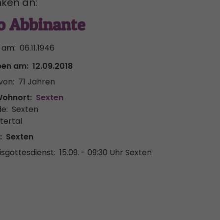
ken an:
o Abbinante
 am:
06.11.1946
ben am:
12.09.2018
von:
71 Jahren
Wohnort:
Sexten
e:
Sexten
tertal
:
Sexten
sgottesdienst:
15.09. - 09:30 Uhr
Sexten