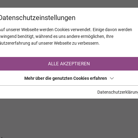
KALENDER
JAHRESTAGE
UNTERNEH
Datenschutzeinstellungen
Auf unserer Webseite werden Cookies verwendet. Einige davon werden
zwingend benötigt, während es uns andere ermöglichen, Ihre
Nutzererfahrung auf unserer Webseite zu verbessern.
Registrierung auf TrauerHilfe.it
ALLE AKZEPTIEREN
Sie sind noch nicht auf TrauerHilfe.it registriert?
Mehr über die genutzten Cookies erfahren
>> zur kostenlosen Registrierung <<
Datenschutzerklärun