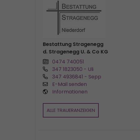
Bestattung Stragenegg
d. Stragenegg U. & Co KG
0474 740051
347 1823050
- Uli
347 4936841
- Sepp
E-Mail senden
Informationen
ALLE TRAUERANZEIGEN