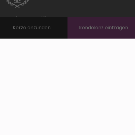
Verein TrauerHilfe
Südtiroler Bestattungsunternehmen
Kerze anzünden
Kondolenz eintragen
info@trauerhilfe.it
Über TrauerHilfe
INFO TrauerHilfe
Ihr Unternehmen auf TrauerHilfe
Verwandte Links
Registrierung TrauerHilfe
LOGIN