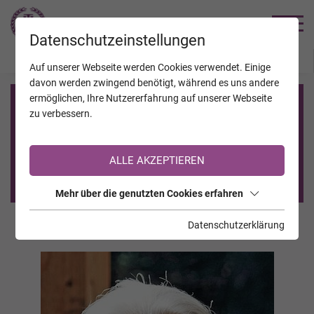
TRAUERHILFE
Datenschutzeinstellungen
JAHRESTAGE
KALENDER
VERSTORBENE
Auf unserer Webseite werden Cookies verwendet. Einige
davon werden zwingend benötigt, während es uns andere
ermöglichen, Ihre Nutzererfahrung auf unserer Webseite
Registrierung auf TrauerHilfe.it
zu verbessern.
Sie sind noch nicht auf TrauerHilfe.it registriert?
ALLE AKZEPTIEREN
>> zur kostenlosen Registrierung <<
Mehr über die genutzten Cookies erfahren
Datenschutzerklärung