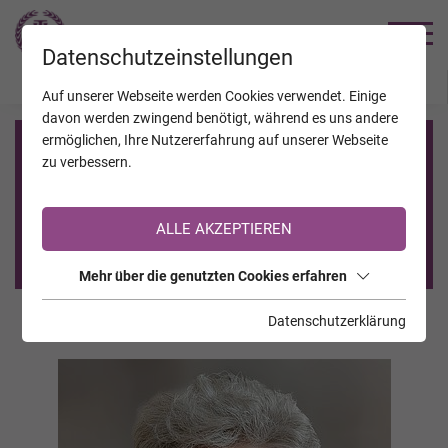
TRAUERHILFE
Datenschutzeinstellungen
JAHRESTAGE
KALENDER
VERSTORBENE
Auf unserer Webseite werden Cookies verwendet. Einige
davon werden zwingend benötigt, während es uns andere
ermöglichen, Ihre Nutzererfahrung auf unserer Webseite
Registrierung auf TrauerHilfe.it
zu verbessern.
Sie sind noch nicht auf TrauerHilfe.it registriert?
ALLE AKZEPTIEREN
>> zur kostenlosen Registrierung <<
Mehr über die genutzten Cookies erfahren
Datenschutzerklärung