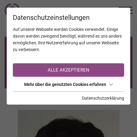
TRAUERHILFE
Datenschutzeinstellungen
JAHRESTAGE
KALENDER
VERSTORBENE
Auf unserer Webseite werden Cookies verwendet. Einige
davon werden zwingend benötigt, während es uns andere
ermöglichen, Ihre Nutzererfahrung auf unserer Webseite
Registrierung auf TrauerHilfe.it
zu verbessern.
Sie sind noch nicht auf TrauerHilfe.it registriert?
ALLE AKZEPTIEREN
>> zur kostenlosen Registrierung <<
Mehr über die genutzten Cookies erfahren
Datenschutzerklärung