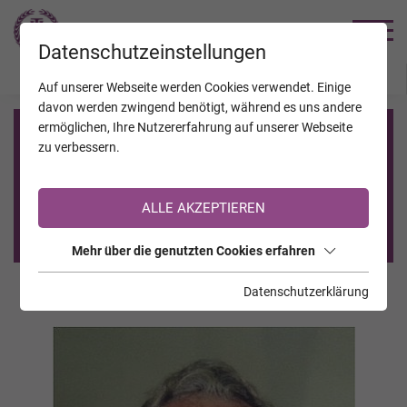
TRAUERHILFE
Datenschutzeinstellungen
JAHRESTAGE
KALENDER
VERSTORBENE
Auf unserer Webseite werden Cookies verwendet. Einige
davon werden zwingend benötigt, während es uns andere
ermöglichen, Ihre Nutzererfahrung auf unserer Webseite
Registrierung auf TrauerHilfe.it
zu verbessern.
Sie sind noch nicht auf TrauerHilfe.it registriert?
ALLE AKZEPTIEREN
>> zur kostenlosen Registrierung <<
Mehr über die genutzten Cookies erfahren
Datenschutzerklärung