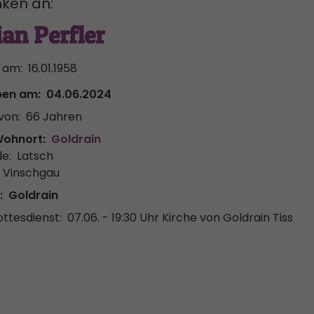
ken an:
ian Perfler
 am:
16.01.1958
ben am:
04.06.2024
von:
66 Jahren
Wohnort:
Goldrain
e:
Latsch
r Vinschgau
:
Goldrain
ttesdienst:
07.06. - 19:30 Uhr
Kirche von Goldrain Tiss