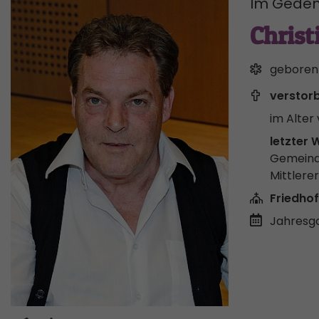
Im Geden
Christ
geboren
verstor
im Alter 
letzter 
Gemeind
Mittlere
Friedhof
Jahresgo