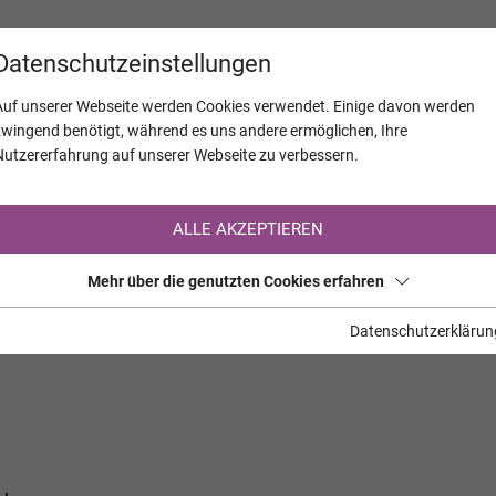
KALENDER
JAHRESTAGE
UNTERNEH
Datenschutzeinstellungen
Auf unserer Webseite werden Cookies verwendet. Einige davon werden
zwingend benötigt, während es uns andere ermöglichen, Ihre
Nutzererfahrung auf unserer Webseite zu verbessern.
Registrierung auf TrauerHilfe.it
ALLE AKZEPTIEREN
Sie sind noch nicht auf TrauerHilfe.it registriert?
Mehr über die genutzten Cookies erfahren
>> zur kostenlosen Registrierung <<
Datenschutzerklärun