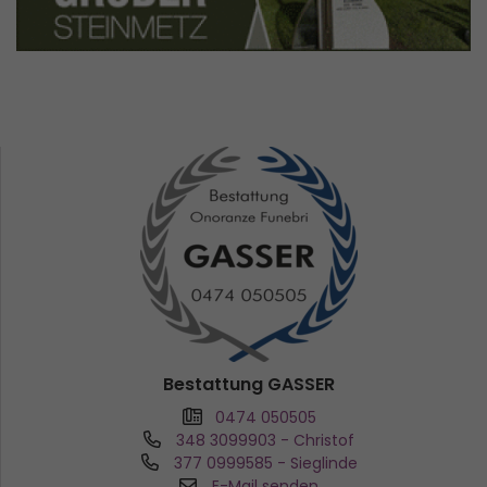
Bestattung GASSER
0474 050505
348 3099903
- Christof
377 0999585
- Sieglinde
E-Mail senden