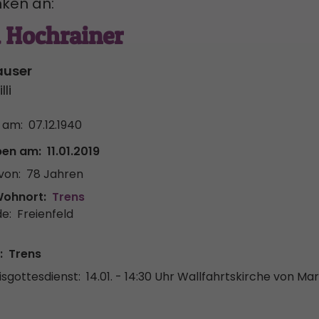
ken an:
a Hochrainer
auser
li
 am:
07.12.1940
ben am:
11.01.2019
von:
78 Jahren
Wohnort:
Trens
e:
Freienfeld
:
Trens
sgottesdienst:
14.01. - 14:30 Uhr
Wallfahrtskirche von Mar