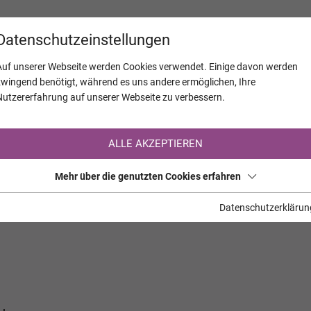
KALENDER
JAHRESTAGE
UNTERNEH
Datenschutzeinstellungen
Auf unserer Webseite werden Cookies verwendet. Einige davon werden
zwingend benötigt, während es uns andere ermöglichen, Ihre
Nutzererfahrung auf unserer Webseite zu verbessern.
Registrierung auf TrauerHilfe.it
ALLE AKZEPTIEREN
Sie sind noch nicht auf TrauerHilfe.it registriert?
Mehr über die genutzten Cookies erfahren
>> zur kostenlosen Registrierung <<
Datenschutzerklärun