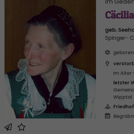
Im Geden
Cäcili
geb. Seeh
Spinger- Cil
geboren
verstor
im Alter 
letzter 
Gemeind
Wipptal
Friedhof
Begräbni