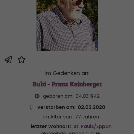
Im Gedenken an:
Bubi - Franz Kainberger
geboren am:
04.03.1942
verstorben am:
02.02.2020
im Alter von:
77 Jahren
letzter Wohnort:
St. Pauls/Eppan
Gemeinde:
Eppan a. d. W.