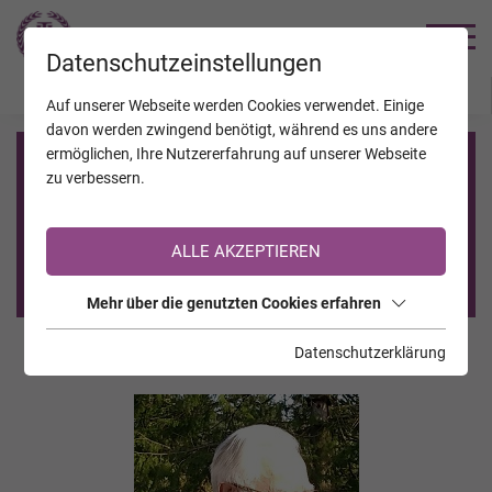
TRAUERHILFE
Datenschutzeinstellungen
JAHRESTAGE
KALENDER
VERSTORBENE
Auf unserer Webseite werden Cookies verwendet. Einige
davon werden zwingend benötigt, während es uns andere
ermöglichen, Ihre Nutzererfahrung auf unserer Webseite
Registrierung auf TrauerHilfe.it
zu verbessern.
Sie sind noch nicht auf TrauerHilfe.it registriert?
ALLE AKZEPTIEREN
>> zur kostenlosen Registrierung <<
Mehr über die genutzten Cookies erfahren
Datenschutzerklärung