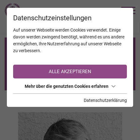
TRAUERHILFE
Datenschutzeinstellungen
JAHRESTAGE
KALENDER
VERSTORBENE
Auf unserer Webseite werden Cookies verwendet. Einige
davon werden zwingend benötigt, während es uns andere
ermöglichen, Ihre Nutzererfahrung auf unserer Webseite
Registrierung auf TrauerHilfe.it
zu verbessern.
Sie sind noch nicht auf TrauerHilfe.it registriert?
ALLE AKZEPTIEREN
>> zur kostenlosen Registrierung <<
Mehr über die genutzten Cookies erfahren
Datenschutzerklärung