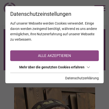
TRAUERHILFE
Datenschutzeinstellungen
JAHRESTAGE
KALENDER
VERSTORBENE
Auf unserer Webseite werden Cookies verwendet. Einige
davon werden zwingend benötigt, während es uns andere
ermöglichen, Ihre Nutzererfahrung auf unserer Webseite
Registrierung auf TrauerHilfe.it
zu verbessern.
Sie sind noch nicht auf TrauerHilfe.it registriert?
ALLE AKZEPTIEREN
>> zur kostenlosen Registrierung <<
Mehr über die genutzten Cookies erfahren
Datenschutzerklärung