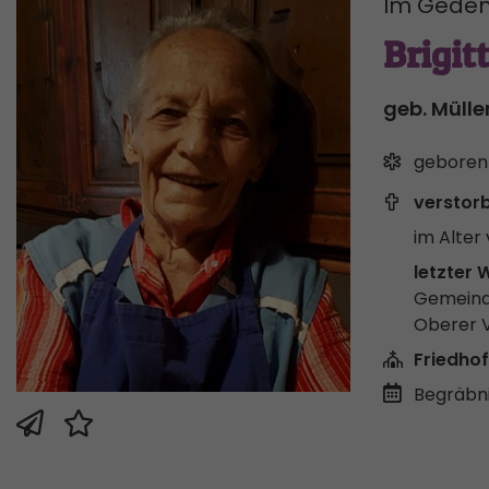
Im Geden
Brigit
geb. Mülle
geboren
verstor
im Alter 
letzter 
Gemeind
Oberer 
Friedhof
Begräbni