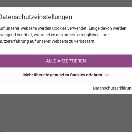
KALENDER
JAHRESTAGE
UNTERNEH
Datenschutzeinstellungen
Auf unserer Webseite werden Cookies verwendet. Einige davon werden
zwingend benötigt, während es uns andere ermöglichen, Ihre
Nutzererfahrung auf unserer Webseite zu verbessern.
Registrierung auf TrauerHilfe.it
ALLE AKZEPTIEREN
Sie sind noch nicht auf TrauerHilfe.it registriert?
Mehr über die genutzten Cookies erfahren
>> zur kostenlosen Registrierung <<
Datenschutzerklärun