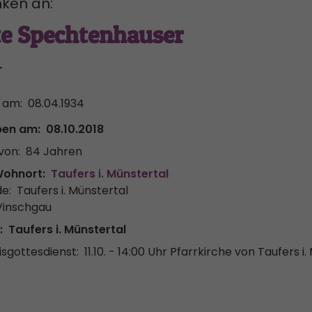
ken an:
te Spechtenhauser
r
 am:
08.04.1934
ben am:
08.10.2018
von:
84 Jahren
Wohnort:
Taufers i. Münstertal
e:
Taufers i. Münstertal
Vinschgau
:
Taufers i. Münstertal
sgottesdienst:
11.10. - 14:00 Uhr
Pfarrkirche von Taufers i. 