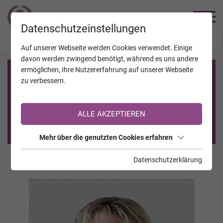
TRAUERHILFE
Datenschutzeinstellungen
JAHRESTAGE
KALENDER
VERSTORBENE
Auf unserer Webseite werden Cookies verwendet. Einige
davon werden zwingend benötigt, während es uns andere
ermöglichen, Ihre Nutzererfahrung auf unserer Webseite
Registrierung auf TrauerHilfe.it
zu verbessern.
Sie sind noch nicht auf TrauerHilfe.it registriert?
ALLE AKZEPTIEREN
>> zur kostenlosen Registrierung <<
Mehr über die genutzten Cookies erfahren
Datenschutzerklärung