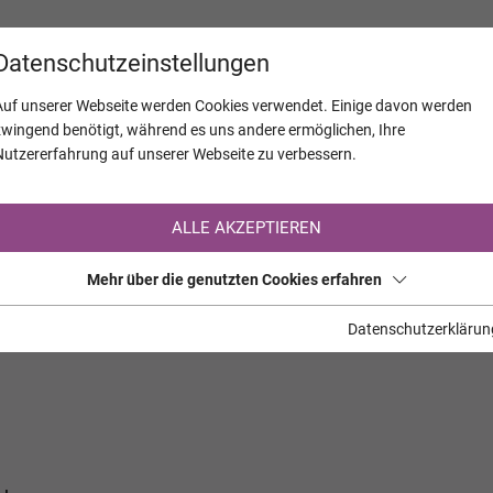
KALENDER
JAHRESTAGE
UNTERNEH
Datenschutzeinstellungen
Auf unserer Webseite werden Cookies verwendet. Einige davon werden
zwingend benötigt, während es uns andere ermöglichen, Ihre
Nutzererfahrung auf unserer Webseite zu verbessern.
Registrierung auf TrauerHilfe.it
ALLE AKZEPTIEREN
Sie sind noch nicht auf TrauerHilfe.it registriert?
Mehr über die genutzten Cookies erfahren
>> zur kostenlosen Registrierung <<
Datenschutzerklärun