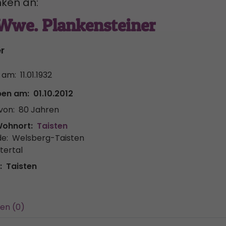
ken an:
 Wwe. Plankensteiner
r
 am:
11.01.1932
ben am:
01.10.2012
von:
80 Jahren
Wohnort:
Taisten
e:
Welsberg-Taisten
tertal
:
Taisten
en (0)