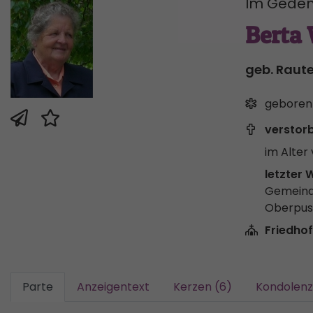
Im Geden
Berta
geb. Raute
geboren
verstor
im Alter 
letzter 
Gemeind
Oberpus
Friedhof
Parte
Anzeigentext
Kerzen (6)
Kondolenz