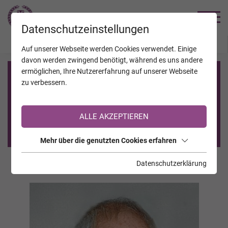
TRAUERHILFE
Datenschutzeinstellungen
JAHRESTAGE
KALENDER
VERSTORBENE
Auf unserer Webseite werden Cookies verwendet. Einige
davon werden zwingend benötigt, während es uns andere
ermöglichen, Ihre Nutzererfahrung auf unserer Webseite
Registrierung auf TrauerHilfe.it
zu verbessern.
Sie sind noch nicht auf TrauerHilfe.it registriert?
ALLE AKZEPTIEREN
>> zur kostenlosen Registrierung <<
Mehr über die genutzten Cookies erfahren
Datenschutzerklärung