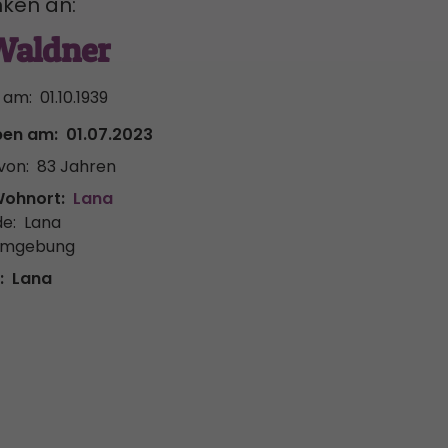
ken an:
Waldner
 am:
01.10.1939
ben am:
01.07.2023
von:
83 Jahren
Wohnort:
Lana
e:
Lana
Umgebung
:
Lana