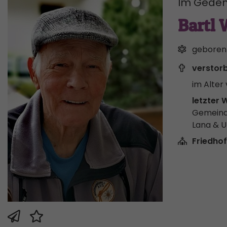
Im Geden
Bartl 
geboren
verstor
im Alter 
letzter 
Gemeind
Lana & 
Friedhof