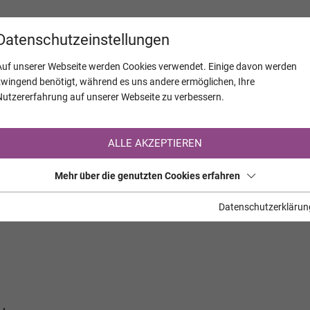
KALENDER
JAHRESTAGE
UNTERNEH
Datenschutzeinstellungen
Auf unserer Webseite werden Cookies verwendet. Einige davon werden
zwingend benötigt, während es uns andere ermöglichen, Ihre
Nutzererfahrung auf unserer Webseite zu verbessern.
Registrierung auf TrauerHilfe.it
ALLE AKZEPTIEREN
Sie sind noch nicht auf TrauerHilfe.it registriert?
Mehr über die genutzten Cookies erfahren
>> zur kostenlosen Registrierung <<
Datenschutzerklärun