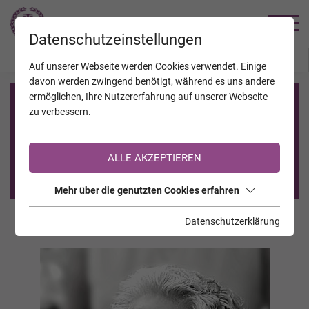
TRAUERHILFE
Datenschutzeinstellungen
JAHRESTAGE
KALENDER
VERSTORBENE
Auf unserer Webseite werden Cookies verwendet. Einige
davon werden zwingend benötigt, während es uns andere
ermöglichen, Ihre Nutzererfahrung auf unserer Webseite
Registrierung auf TrauerHilfe.it
zu verbessern.
Sie sind noch nicht auf TrauerHilfe.it registriert?
ALLE AKZEPTIEREN
>> zur kostenlosen Registrierung <<
Mehr über die genutzten Cookies erfahren
Datenschutzerklärung