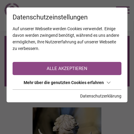
TRAUERHILFE
Datenschutzeinstellungen
JAHRESTAGE
KALENDER
VERSTORBENE
Auf unserer Webseite werden Cookies verwendet. Einige
davon werden zwingend benötigt, während es uns andere
ermöglichen, Ihre Nutzererfahrung auf unserer Webseite
Registrierung auf TrauerHilfe.it
zu verbessern.
Sie sind noch nicht auf TrauerHilfe.it registriert?
ALLE AKZEPTIEREN
>> zur kostenlosen Registrierung <<
Mehr über die genutzten Cookies erfahren
Datenschutzerklärung