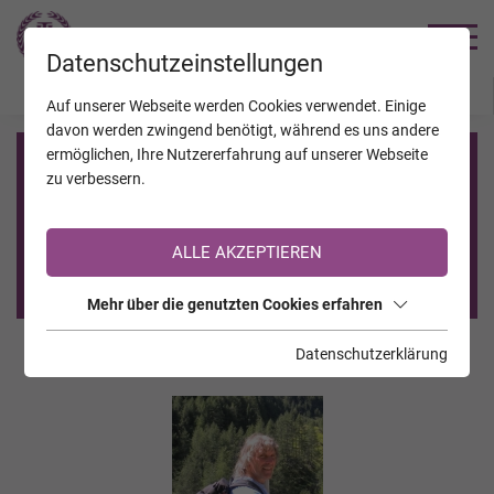
TRAUERHILFE
Datenschutzeinstellungen
JAHRESTAGE
KALENDER
VERSTORBENE
Auf unserer Webseite werden Cookies verwendet. Einige
davon werden zwingend benötigt, während es uns andere
ermöglichen, Ihre Nutzererfahrung auf unserer Webseite
Registrierung auf TrauerHilfe.it
zu verbessern.
Sie sind noch nicht auf TrauerHilfe.it registriert?
ALLE AKZEPTIEREN
>> zur kostenlosen Registrierung <<
Mehr über die genutzten Cookies erfahren
Datenschutzerklärung