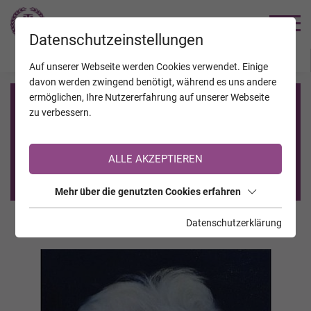
TRAUERHILFE
Datenschutzeinstellungen
JAHRESTAGE
KALENDER
VERSTORBENE
Auf unserer Webseite werden Cookies verwendet. Einige
davon werden zwingend benötigt, während es uns andere
ermöglichen, Ihre Nutzererfahrung auf unserer Webseite
Registrierung auf TrauerHilfe.it
zu verbessern.
Sie sind noch nicht auf TrauerHilfe.it registriert?
ALLE AKZEPTIEREN
>> zur kostenlosen Registrierung <<
Mehr über die genutzten Cookies erfahren
Datenschutzerklärung