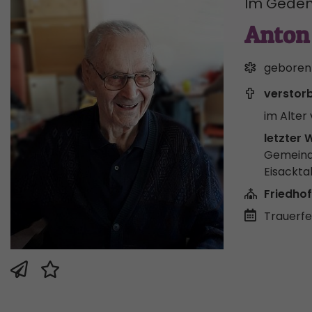
Im Geden
Anton 
geboren
verstor
im Alter 
letzter 
Gemeind
Eisackta
Friedhof
Trauerfei