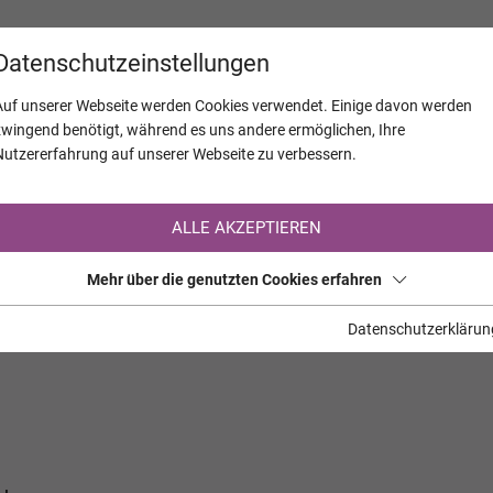
KALENDER
JAHRESTAGE
UNTERNEH
Datenschutzeinstellungen
Auf unserer Webseite werden Cookies verwendet. Einige davon werden
zwingend benötigt, während es uns andere ermöglichen, Ihre
Nutzererfahrung auf unserer Webseite zu verbessern.
Registrierung auf TrauerHilfe.it
ALLE AKZEPTIEREN
Sie sind noch nicht auf TrauerHilfe.it registriert?
Mehr über die genutzten Cookies erfahren
>> zur kostenlosen Registrierung <<
Datenschutzerklärun