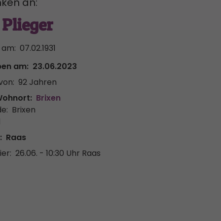
ken an:
Plieger
 am:
07.02.1931
ben am:
23.06.2023
von:
92 Jahren
Wohnort:
Brixen
e:
Brixen
l
:
Raas
er:
26.06. - 10:30 Uhr
Raas