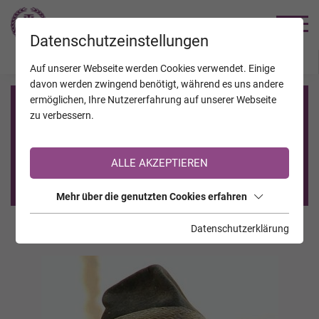
TRAUERHILFE
Datenschutzeinstellungen
JAHRESTAGE
KALENDER
VERSTORBENE
Auf unserer Webseite werden Cookies verwendet. Einige
davon werden zwingend benötigt, während es uns andere
ermöglichen, Ihre Nutzererfahrung auf unserer Webseite
Registrierung auf TrauerHilfe.it
zu verbessern.
Sie sind noch nicht auf TrauerHilfe.it registriert?
ALLE AKZEPTIEREN
>> zur kostenlosen Registrierung <<
Mehr über die genutzten Cookies erfahren
Datenschutzerklärung