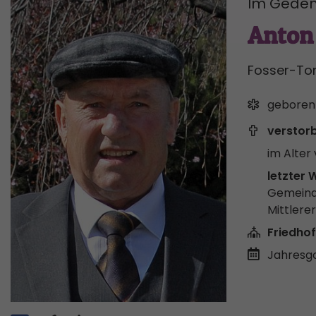
Im Geden
Anton 
Fosser-To
geboren
verstor
im Alter 
letzter 
Gemeind
Mittlere
Friedhof
Jahresgo