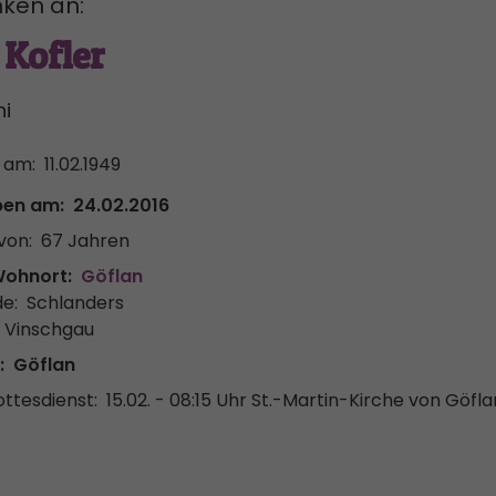
ken an:
Kofler
ni
 am:
11.02.1949
ben am:
24.02.2016
von:
67 Jahren
Wohnort:
Göflan
e:
Schlanders
r Vinschgau
:
Göflan
ttesdienst:
15.02. - 08:15 Uhr
St.-Martin-Kirche von Göfla