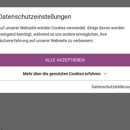
KALENDER
JAHRESTAGE
UNTERNEH
Datenschutzeinstellungen
Auf unserer Webseite werden Cookies verwendet. Einige davon werden
zwingend benötigt, während es uns andere ermöglichen, Ihre
Nutzererfahrung auf unserer Webseite zu verbessern.
Registrierung auf TrauerHilfe.it
ALLE AKZEPTIEREN
Sie sind noch nicht auf TrauerHilfe.it registriert?
Mehr über die genutzten Cookies erfahren
>> zur kostenlosen Registrierung <<
Datenschutzerklärun