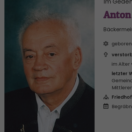
Im Geden
Anton
Bäckermeist
geboren
verstor
im Alter 
letzter 
Gemeind
Mittlere
Friedhof
Begräbni