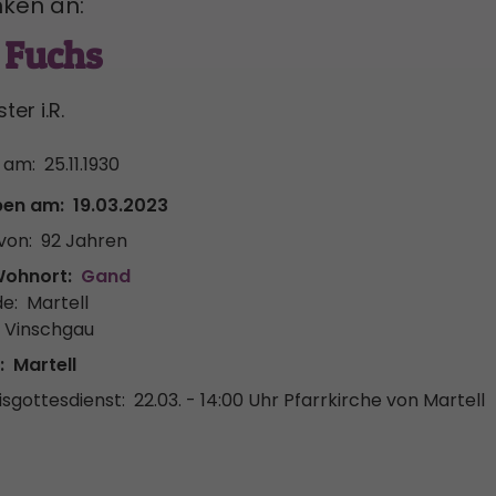
ken an:
 Fuchs
er i.R.
 am:
25.11.1930
ben am:
19.03.2023
von:
92 Jahren
Wohnort:
Gand
e:
Martell
r Vinschgau
:
Martell
sgottesdienst:
22.03. - 14:00 Uhr
Pfarrkirche von Martell