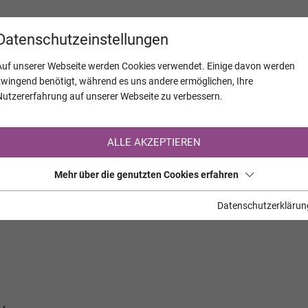
KALENDER
JAHRESTAGE
UNTERNEH
Datenschutzeinstellungen
Auf unserer Webseite werden Cookies verwendet. Einige davon werden
zwingend benötigt, während es uns andere ermöglichen, Ihre
Nutzererfahrung auf unserer Webseite zu verbessern.
Registrierung auf TrauerHilfe.it
ALLE AKZEPTIEREN
Sie sind noch nicht auf TrauerHilfe.it registriert?
Mehr über die genutzten Cookies erfahren
>> zur kostenlosen Registrierung <<
Datenschutzerklärun