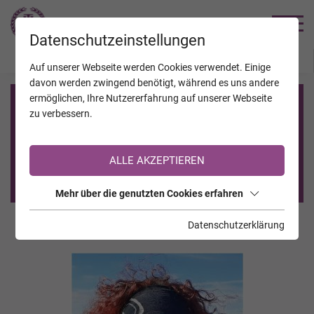
TRAUERHILFE
Datenschutzeinstellungen
JAHRESTAGE
KALENDER
VERSTORBENE
Auf unserer Webseite werden Cookies verwendet. Einige
davon werden zwingend benötigt, während es uns andere
ermöglichen, Ihre Nutzererfahrung auf unserer Webseite
Registrierung auf TrauerHilfe.it
zu verbessern.
Sie sind noch nicht auf TrauerHilfe.it registriert?
ALLE AKZEPTIEREN
>> zur kostenlosen Registrierung <<
Mehr über die genutzten Cookies erfahren
Datenschutzerklärung