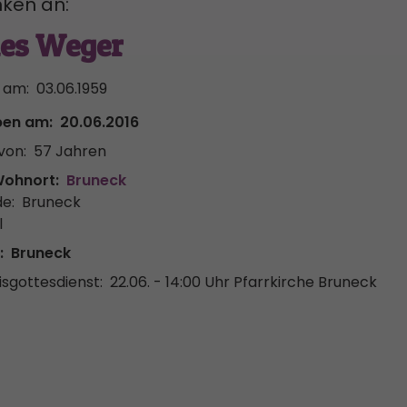
ken an:
ies Weger
 am:
03.06.1959
ben am:
20.06.2016
von:
57 Jahren
Wohnort:
Bruneck
e:
Bruneck
l
:
Bruneck
sgottesdienst:
22.06. - 14:00 Uhr
Pfarrkirche Bruneck