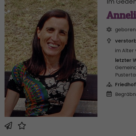
Im Geden
Annel
geboren
verstor
im Alter 
letzter 
Gemeind
Pusterta
Friedhof
Begräbni