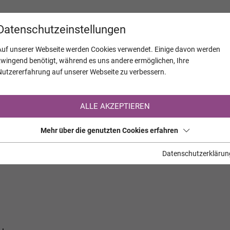
KALENDER
JAHRESTAGE
UNTERNEH
Datenschutzeinstellungen
Auf unserer Webseite werden Cookies verwendet. Einige davon werden
zwingend benötigt, während es uns andere ermöglichen, Ihre
Nutzererfahrung auf unserer Webseite zu verbessern.
Registrierung auf TrauerHilfe.it
ALLE AKZEPTIEREN
Sie sind noch nicht auf TrauerHilfe.it registriert?
Mehr über die genutzten Cookies erfahren
>> zur kostenlosen Registrierung <<
Datenschutzerklärun