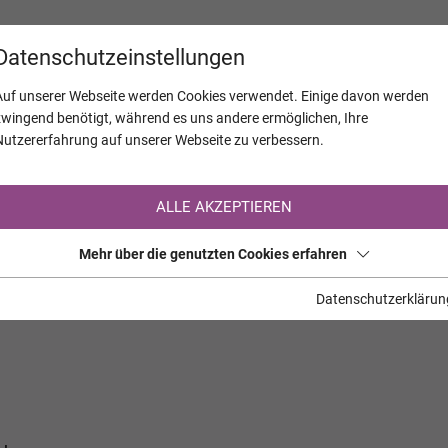
KALENDER
JAHRESTAGE
UNTERNEH
Datenschutzeinstellungen
Auf unserer Webseite werden Cookies verwendet. Einige davon werden
zwingend benötigt, während es uns andere ermöglichen, Ihre
Nutzererfahrung auf unserer Webseite zu verbessern.
Registrierung auf TrauerHilfe.it
ALLE AKZEPTIEREN
Sie sind noch nicht auf TrauerHilfe.it registriert?
Mehr über die genutzten Cookies erfahren
>> zur kostenlosen Registrierung <<
Datenschutzerklärun