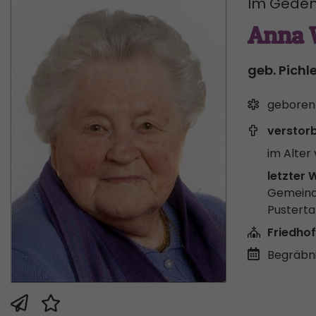
Im Geden
Anna 
geb. Pichl
geboren
verstor
im Alter 
letzter 
Gemeind
Pusterta
Friedhof
Begräbni