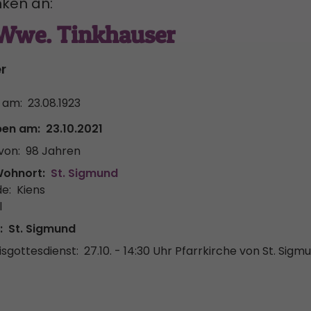
ken an:
Wwe. Tinkhauser
er
 am:
23.08.1923
ben am:
23.10.2021
von:
98 Jahren
Wohnort:
St. Sigmund
e:
Kiens
l
:
St. Sigmund
sgottesdienst:
27.10. - 14:30 Uhr
Pfarrkirche von St. Sigm