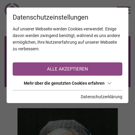
TRAUERHILFE
Datenschutzeinstellungen
JAHRESTAGE
KALENDER
VERSTORBENE
Auf unserer Webseite werden Cookies verwendet. Einige
davon werden zwingend benötigt, während es uns andere
ermöglichen, Ihre Nutzererfahrung auf unserer Webseite
Registrierung auf TrauerHilfe.it
zu verbessern.
Sie sind noch nicht auf TrauerHilfe.it registriert?
ALLE AKZEPTIEREN
>> zur kostenlosen Registrierung <<
Mehr über die genutzten Cookies erfahren
Datenschutzerklärung