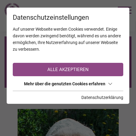
TRAUERHILFE
Datenschutzeinstellungen
JAHRESTAGE
KALENDER
VERSTORBENE
Auf unserer Webseite werden Cookies verwendet. Einige
davon werden zwingend benötigt, während es uns andere
ermöglichen, Ihre Nutzererfahrung auf unserer Webseite
Registrierung auf TrauerHilfe.it
zu verbessern.
Sie sind noch nicht auf TrauerHilfe.it registriert?
ALLE AKZEPTIEREN
>> zur kostenlosen Registrierung <<
Mehr über die genutzten Cookies erfahren
Datenschutzerklärung