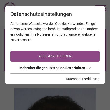
TRAUERHILFE
Datenschutzeinstellungen
JAHRESTAGE
KALENDER
VERSTORBENE
Auf unserer Webseite werden Cookies verwendet. Einige
davon werden zwingend benötigt, während es uns andere
ermöglichen, Ihre Nutzererfahrung auf unserer Webseite
Registrierung auf TrauerHilfe.it
zu verbessern.
Sie sind noch nicht auf TrauerHilfe.it registriert?
ALLE AKZEPTIEREN
>> zur kostenlosen Registrierung <<
Mehr über die genutzten Cookies erfahren
Datenschutzerklärung