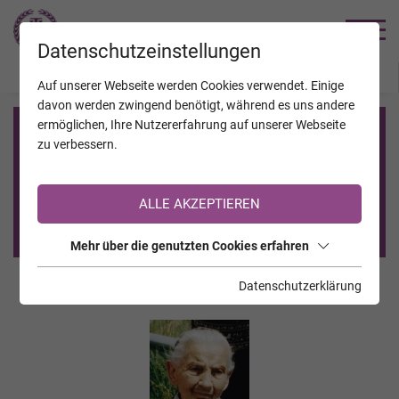
TRAUERHILFE
Datenschutzeinstellungen
JAHRESTAGE
KALENDER
VERSTORBENE
Auf unserer Webseite werden Cookies verwendet. Einige
davon werden zwingend benötigt, während es uns andere
ermöglichen, Ihre Nutzererfahrung auf unserer Webseite
Registrierung auf TrauerHilfe.it
zu verbessern.
Sie sind noch nicht auf TrauerHilfe.it registriert?
ALLE AKZEPTIEREN
>> zur kostenlosen Registrierung <<
Mehr über die genutzten Cookies erfahren
Datenschutzerklärung