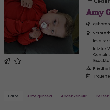
Im Geden
Amy G
geboren
verstor
im Alter 
letzter 
Gemeind
Eisackta
Friedhof
Trauerfei
Parte
Anzeigentext
Andenkenbild
Kerzen