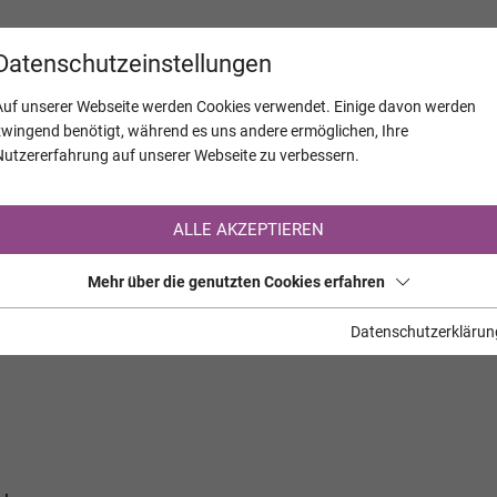
KALENDER
JAHRESTAGE
UNTERNEH
Datenschutzeinstellungen
Auf unserer Webseite werden Cookies verwendet. Einige davon werden
zwingend benötigt, während es uns andere ermöglichen, Ihre
Nutzererfahrung auf unserer Webseite zu verbessern.
Registrierung auf TrauerHilfe.it
ALLE AKZEPTIEREN
Sie sind noch nicht auf TrauerHilfe.it registriert?
Mehr über die genutzten Cookies erfahren
>> zur kostenlosen Registrierung <<
Datenschutzerklärun