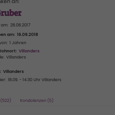
ken an:
ruber
 am:
28.08.2017
ben am:
16.09.2018
von:
1 Jahren
Wohnort:
Villanders
e:
Villanders
l
:
Villanders
er:
18.09. - 14:30 Uhr
Villanders
 (522)
Kondolenzen (5)