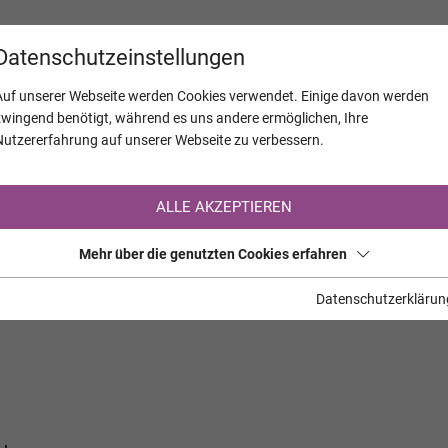
KALENDER
JAHRESTAGE
UNTERNEH
Datenschutzeinstellungen
Auf unserer Webseite werden Cookies verwendet. Einige davon werden
zwingend benötigt, während es uns andere ermöglichen, Ihre
Nutzererfahrung auf unserer Webseite zu verbessern.
Registrierung auf TrauerHilfe.it
ALLE AKZEPTIEREN
Sie sind noch nicht auf TrauerHilfe.it registriert?
Mehr über die genutzten Cookies erfahren
>> zur kostenlosen Registrierung <<
Datenschutzerklärun