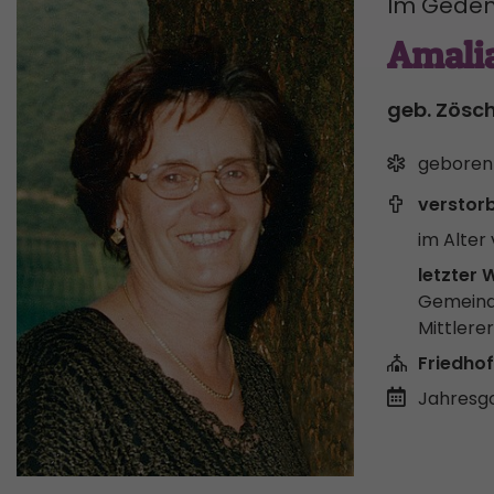
Im Geden
Amali
geb. Zösc
geboren
verstor
im Alter 
letzter 
Gemeind
Mittlere
Friedhof
Jahresgo