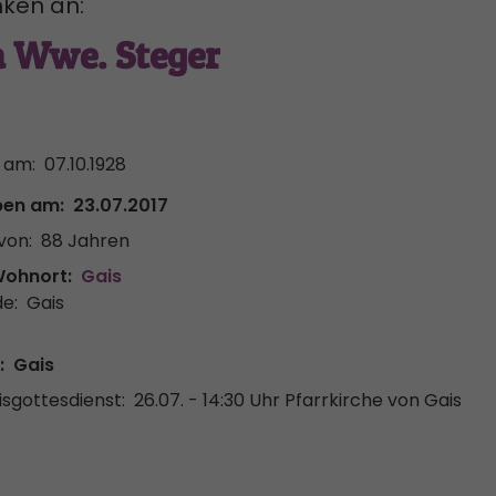
ken an:
a Wwe. Steger
 am:
07.10.1928
ben am:
23.07.2017
von:
88 Jahren
Wohnort:
Gais
e:
Gais
:
Gais
sgottesdienst:
26.07. - 14:30 Uhr
Pfarrkirche von Gais