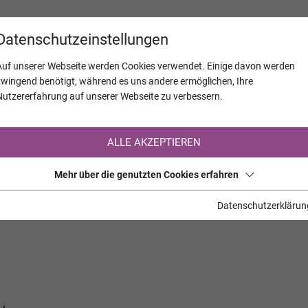
KALENDER
JAHRESTAGE
UNTERNEH
Datenschutzeinstellungen
Auf unserer Webseite werden Cookies verwendet. Einige davon werden
zwingend benötigt, während es uns andere ermöglichen, Ihre
Nutzererfahrung auf unserer Webseite zu verbessern.
Registrierung auf TrauerHilfe.it
ALLE AKZEPTIEREN
Sie sind noch nicht auf TrauerHilfe.it registriert?
Mehr über die genutzten Cookies erfahren
>> zur kostenlosen Registrierung <<
Datenschutzerklärun