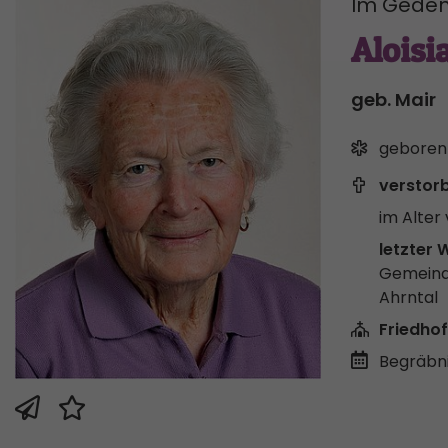
Im Geden
Aloisi
geb. Mair
geboren
verstor
im Alter 
letzter 
Gemeind
Ahrntal
Friedhof
Begräbni