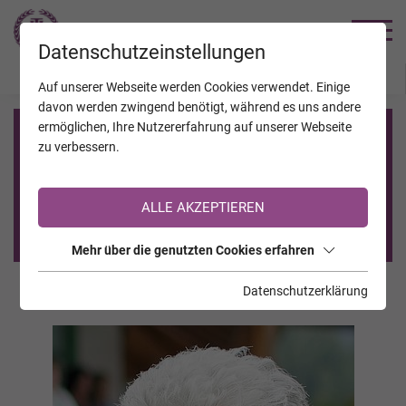
TRAUERHILFE
Datenschutzeinstellungen
JAHRESTAGE
KALENDER
VERSTORBENE
Auf unserer Webseite werden Cookies verwendet. Einige
davon werden zwingend benötigt, während es uns andere
ermöglichen, Ihre Nutzererfahrung auf unserer Webseite
Registrierung auf TrauerHilfe.it
zu verbessern.
Sie sind noch nicht auf TrauerHilfe.it registriert?
ALLE AKZEPTIEREN
>> zur kostenlosen Registrierung <<
Mehr über die genutzten Cookies erfahren
Datenschutzerklärung