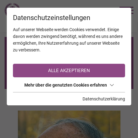
TRAUERHILFE
Datenschutzeinstellungen
JAHRESTAGE
KALENDER
VERSTORBENE
Auf unserer Webseite werden Cookies verwendet. Einige
davon werden zwingend benötigt, während es uns andere
ermöglichen, Ihre Nutzererfahrung auf unserer Webseite
Registrierung auf TrauerHilfe.it
zu verbessern.
Sie sind noch nicht auf TrauerHilfe.it registriert?
ALLE AKZEPTIEREN
>> zur kostenlosen Registrierung <<
Mehr über die genutzten Cookies erfahren
Datenschutzerklärung