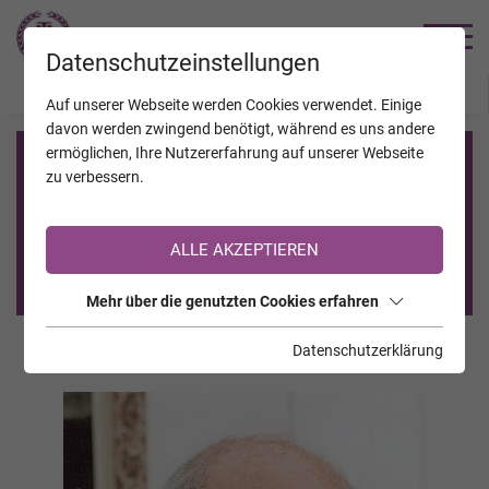
TRAUERHILFE
Datenschutzeinstellungen
JAHRESTAGE
KALENDER
VERSTORBENE
Auf unserer Webseite werden Cookies verwendet. Einige
davon werden zwingend benötigt, während es uns andere
ermöglichen, Ihre Nutzererfahrung auf unserer Webseite
Registrierung auf TrauerHilfe.it
zu verbessern.
Sie sind noch nicht auf TrauerHilfe.it registriert?
ALLE AKZEPTIEREN
>> zur kostenlosen Registrierung <<
Mehr über die genutzten Cookies erfahren
Datenschutzerklärung