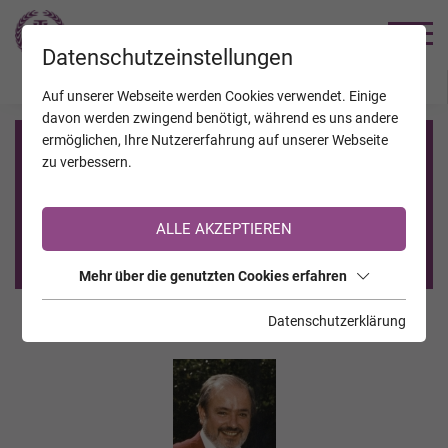
TRAUERHILFE
Datenschutzeinstellungen
JAHRESTAGE
KALENDER
VERSTORBENE
Auf unserer Webseite werden Cookies verwendet. Einige
davon werden zwingend benötigt, während es uns andere
ermöglichen, Ihre Nutzererfahrung auf unserer Webseite
Registrierung auf TrauerHilfe.it
zu verbessern.
Sie sind noch nicht auf TrauerHilfe.it registriert?
ALLE AKZEPTIEREN
>> zur kostenlosen Registrierung <<
Mehr über die genutzten Cookies erfahren
Datenschutzerklärung