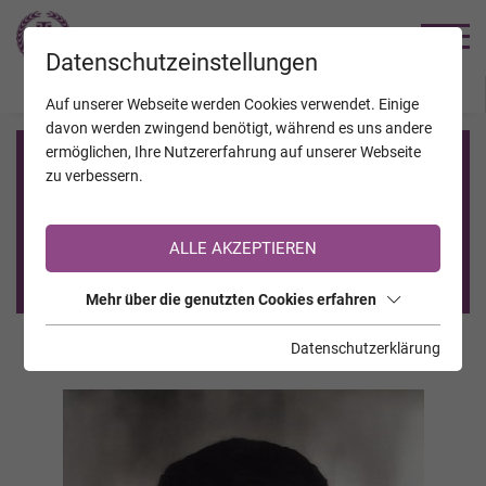
TRAUERHILFE
Datenschutzeinstellungen
JAHRESTAGE
KALENDER
VERSTORBENE
Auf unserer Webseite werden Cookies verwendet. Einige
davon werden zwingend benötigt, während es uns andere
ermöglichen, Ihre Nutzererfahrung auf unserer Webseite
Registrierung auf TrauerHilfe.it
zu verbessern.
Sie sind noch nicht auf TrauerHilfe.it registriert?
ALLE AKZEPTIEREN
>> zur kostenlosen Registrierung <<
Mehr über die genutzten Cookies erfahren
Datenschutzerklärung