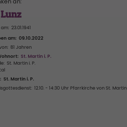
ken an:
 Lunz
 am:
23.01.1941
ben am:
09.10.2022
von:
81 Jahren
Wohnort:
St. Martin i. P.
e:
St. Martin i. P.
tal
:
St. Martin i. P.
sgottesdienst:
12.10. - 14:30 Uhr
Pfarrkirche von St. Martin