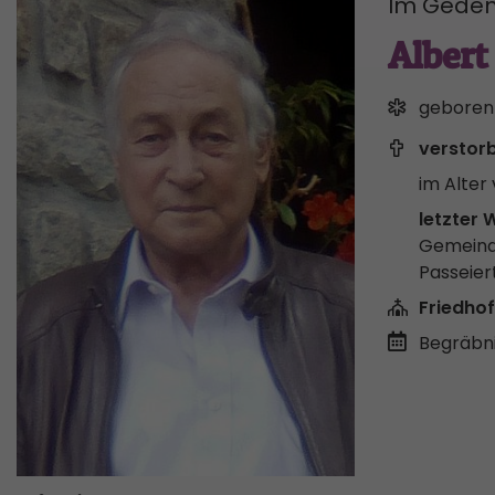
Im Geden
Albert
geboren
verstor
im Alter 
letzter 
Gemeind
Passeier
Friedhof
Begräbni