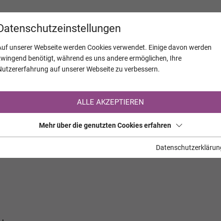
KALENDER
JAHRESTAGE
UNTERNEH
Datenschutzeinstellungen
Auf unserer Webseite werden Cookies verwendet. Einige davon werden
zwingend benötigt, während es uns andere ermöglichen, Ihre
Nutzererfahrung auf unserer Webseite zu verbessern.
Registrierung auf TrauerHilfe.it
ALLE AKZEPTIEREN
Sie sind noch nicht auf TrauerHilfe.it registriert?
Mehr über die genutzten Cookies erfahren
>> zur kostenlosen Registrierung <<
Datenschutzerklärun