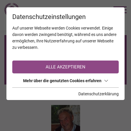
TRAUERHILFE
Datenschutzeinstellungen
JAHRESTAGE
KALENDER
VERSTORBENE
Auf unserer Webseite werden Cookies verwendet. Einige
davon werden zwingend benötigt, während es uns andere
ermöglichen, Ihre Nutzererfahrung auf unserer Webseite
Registrierung auf TrauerHilfe.it
zu verbessern.
Sie sind noch nicht auf TrauerHilfe.it registriert?
ALLE AKZEPTIEREN
>> zur kostenlosen Registrierung <<
Mehr über die genutzten Cookies erfahren
Datenschutzerklärung