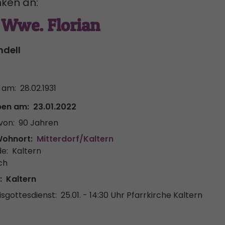
ken an:
 Wwe. Florian
ndell
 am:
28.02.1931
ben am:
23.01.2022
von:
90 Jahren
Wohnort:
Mitterdorf/Kaltern
e:
Kaltern
ch
:
Kaltern
sgottesdienst:
25.01. - 14:30 Uhr
Pfarrkirche Kaltern