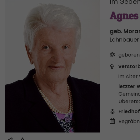
Im Geden
Agnes
geb. Mora
Lahnbauer
geboren
verstor
im Alter 
letzter 
Gemeind
Überets
Friedhof
Begräbni