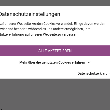
KALENDER
JAHRESTAGE
UNTERNEH
Datenschutzeinstellungen
Auf unserer Webseite werden Cookies verwendet. Einige davon werden
zwingend benötigt, während es uns andere ermöglichen, Ihre
Nutzererfahrung auf unserer Webseite zu verbessern.
Registrierung auf TrauerHilfe.it
ALLE AKZEPTIEREN
Sie sind noch nicht auf TrauerHilfe.it registriert?
Mehr über die genutzten Cookies erfahren
>> zur kostenlosen Registrierung <<
Datenschutzerklärun