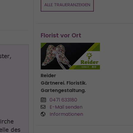
ALLE TRAUERANZEIGEN
Florist vor Ort
ter,
Reider
Gärtnerei. Floristik.
Gartengestaltung.
0471 633180
E-Mail senden
Informationen
irche
lle des