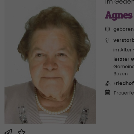
Im Geden
Agnes
geboren
verstor
im Alter 
letzter 
Gemeind
Bozen
Friedhof
Trauerfei