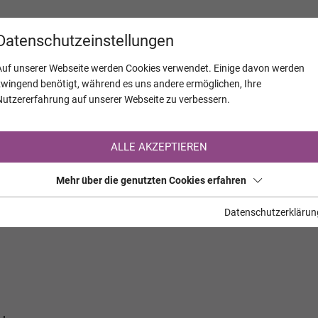
KALENDER
JAHRESTAGE
UNTERNEH
Datenschutzeinstellungen
Auf unserer Webseite werden Cookies verwendet. Einige davon werden
zwingend benötigt, während es uns andere ermöglichen, Ihre
Nutzererfahrung auf unserer Webseite zu verbessern.
Registrierung auf TrauerHilfe.it
ALLE AKZEPTIEREN
Sie sind noch nicht auf TrauerHilfe.it registriert?
Mehr über die genutzten Cookies erfahren
>> zur kostenlosen Registrierung <<
Datenschutzerklärun