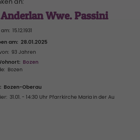
ken an:
 Anderlan Wwe. Passini
 am:
15.12.1931
ben am:
28.01.2025
von:
93 Jahren
Wohnort:
Bozen
e:
Bozen
:
Bozen-Oberau
er:
31.01. - 14:30 Uhr
Pfarrkirche Maria in der Au