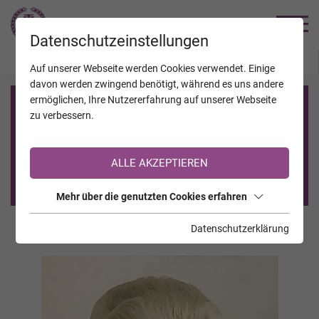
TRAUERHILFE
Datenschutzeinstellungen
JAHRESTAGE
KALENDER
VERSTORBENE
Auf unserer Webseite werden Cookies verwendet. Einige
davon werden zwingend benötigt, während es uns andere
ermöglichen, Ihre Nutzererfahrung auf unserer Webseite
Registrierung auf TrauerHilfe.it
zu verbessern.
Sie sind noch nicht auf TrauerHilfe.it registriert?
ALLE AKZEPTIEREN
>> zur kostenlosen Registrierung <<
Mehr über die genutzten Cookies erfahren
Datenschutzerklärung