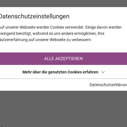
KALENDER
JAHRESTAGE
UNTERNEH
Datenschutzeinstellungen
Auf unserer Webseite werden Cookies verwendet. Einige davon werden
zwingend benötigt, während es uns andere ermöglichen, Ihre
Nutzererfahrung auf unserer Webseite zu verbessern.
Registrierung auf TrauerHilfe.it
ALLE AKZEPTIEREN
Sie sind noch nicht auf TrauerHilfe.it registriert?
Mehr über die genutzten Cookies erfahren
>> zur kostenlosen Registrierung <<
Datenschutzerklärun