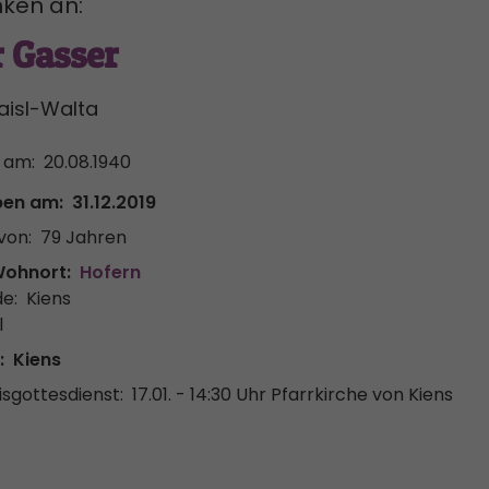
ken an:
 Gasser
aisl-Walta
 am:
20.08.1940
ben am:
31.12.2019
von:
79 Jahren
Wohnort:
Hofern
e:
Kiens
l
:
Kiens
sgottesdienst:
17.01. - 14:30 Uhr
Pfarrkirche von Kiens