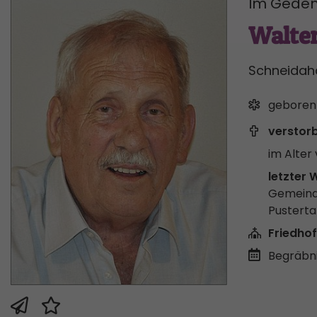
Im Geden
Walter
Schneidah
geboren
verstor
im Alter 
letzter 
Gemeind
Pusterta
Friedhof
Begräbni