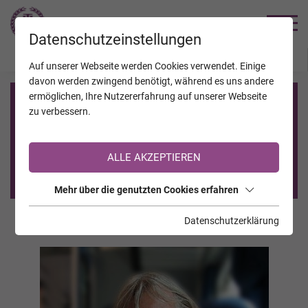
TRAUERHILFE
Datenschutzeinstellungen
JAHRESTAGE
KALENDER
VERSTORBENE
Auf unserer Webseite werden Cookies verwendet. Einige
davon werden zwingend benötigt, während es uns andere
ermöglichen, Ihre Nutzererfahrung auf unserer Webseite
Registrierung auf TrauerHilfe.it
zu verbessern.
Sie sind noch nicht auf TrauerHilfe.it registriert?
ALLE AKZEPTIEREN
>> zur kostenlosen Registrierung <<
Mehr über die genutzten Cookies erfahren
Datenschutzerklärung