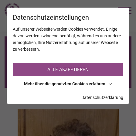
TRAUERHILFE
Datenschutzeinstellungen
JAHRESTAGE
KALENDER
VERSTORBENE
Auf unserer Webseite werden Cookies verwendet. Einige
davon werden zwingend benötigt, während es uns andere
ermöglichen, Ihre Nutzererfahrung auf unserer Webseite
Registrierung auf TrauerHilfe.it
zu verbessern.
Sie sind noch nicht auf TrauerHilfe.it registriert?
ALLE AKZEPTIEREN
>> zur kostenlosen Registrierung <<
Mehr über die genutzten Cookies erfahren
Datenschutzerklärung