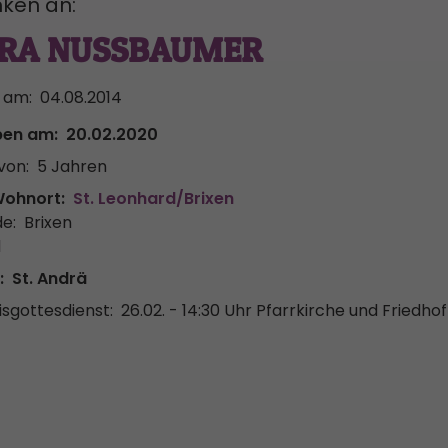
ken an:
RA NUSSBAUMER
 am:
04.08.2014
ben am:
20.02.2020
von:
5 Jahren
Wohnort:
St. Leonhard/Brixen
e:
Brixen
l
:
St. Andrä
sgottesdienst:
26.02. - 14:30 Uhr
Pfarrkirche und Friedhof 