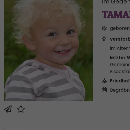
Im Geden
TAMA
geboren
verstor
im Alter 
letzter 
Gemeind
Eisackta
Friedhof
Begräbni