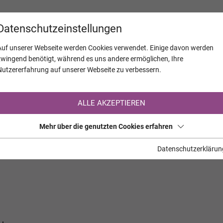
KALENDER
JAHRESTAGE
UNTERNEH
Datenschutzeinstellungen
Auf unserer Webseite werden Cookies verwendet. Einige davon werden
zwingend benötigt, während es uns andere ermöglichen, Ihre
Nutzererfahrung auf unserer Webseite zu verbessern.
Registrierung auf TrauerHilfe.it
ALLE AKZEPTIEREN
Sie sind noch nicht auf TrauerHilfe.it registriert?
Mehr über die genutzten Cookies erfahren
>> zur kostenlosen Registrierung <<
Datenschutzerklärun