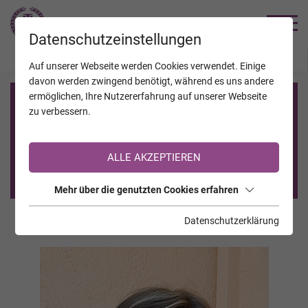
TRAUERHILFE
Datenschutzeinstellungen
JAHRESTAGE
KALENDER
VERSTORBENE
Auf unserer Webseite werden Cookies verwendet. Einige
davon werden zwingend benötigt, während es uns andere
ermöglichen, Ihre Nutzererfahrung auf unserer Webseite
Registrierung auf TrauerHilfe.it
zu verbessern.
Sie sind noch nicht auf TrauerHilfe.it registriert?
ALLE AKZEPTIEREN
>> zur kostenlosen Registrierung <<
Mehr über die genutzten Cookies erfahren
Datenschutzerklärung